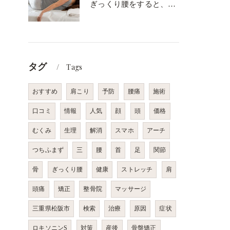
ぎっくり腰をすると、腰痛も慢性化する？痛みの原因や健康を維持していくのは？
タグ
Tags
おすすめ
肩こり
予防
腰痛
施術
口コミ
情報
人気
顔
頭
価格
むくみ
生理
解消
スマホ
アーチ
つちふまず
三
腰
首
足
関節
骨
ぎっくり腰
健康
ストレッチ
肩
頭痛
矯正
整骨院
マッサージ
三重県松阪市
検索
治療
原因
症状
ロキソニンS
対策
産後
骨盤矯正