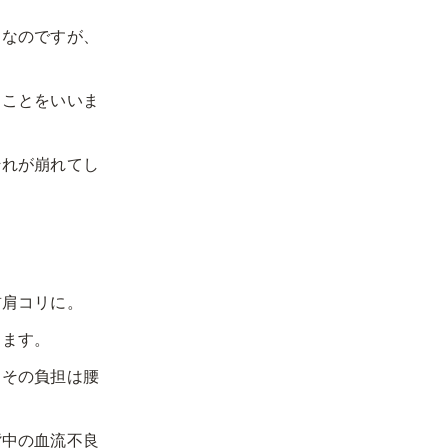
りなのですが、
ることをいいま
それが崩れてし
首肩コリに。
ります。
、その負担は腰
背中の血流不良